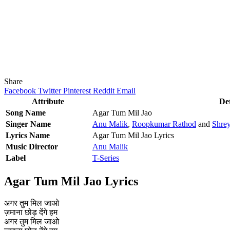
Share
Facebook
Twitter
Pinterest
Reddit
Email
Attribute
Det
Song Name
Agar Tum Mil Jao
Singer Name
Anu Malik
,
Roopkumar Rathod
and
Shre
Lyrics Name
Agar Tum Mil Jao Lyrics
Music Director
Anu Malik
Label
T-Series
Agar Tum Mil Jao Lyrics
अगर तुम मिल जाओ
ज़माना छोड़ देंगे हम
अगर तुम मिल जाओ