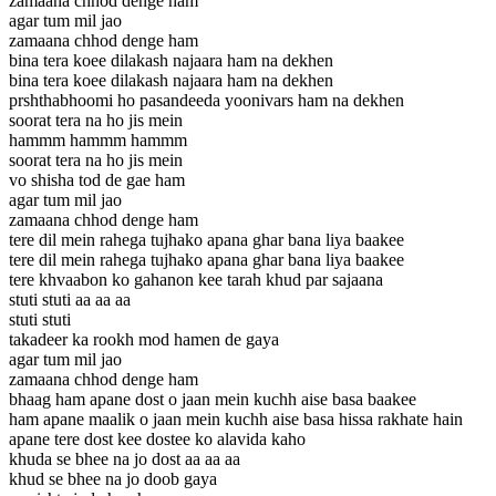
zamaana chhod denge ham
agar tum mil jao
zamaana chhod denge ham
bina tera koee dilakash najaara ham na dekhen
bina tera koee dilakash najaara ham na dekhen
prshthabhoomi ho pasandeeda yoonivars ham na dekhen
soorat tera na ho jis mein
hammm hammm hammm
soorat tera na ho jis mein
vo shisha tod de gae ham
agar tum mil jao
zamaana chhod denge ham
tere dil mein rahega tujhako apana ghar bana liya baakee
tere dil mein rahega tujhako apana ghar bana liya baakee
tere khvaabon ko gahanon kee tarah khud par sajaana
stuti stuti aa aa aa
stuti stuti
takadeer ka rookh mod hamen de gaya
agar tum mil jao
zamaana chhod denge ham
bhaag ham apane dost o jaan mein kuchh aise basa baakee
ham apane maalik o jaan mein kuchh aise basa hissa rakhate hain
apane tere dost kee dostee ko alavida kaho
khuda se bhee na jo dost aa aa aa
khud se bhee na jo doob gaya