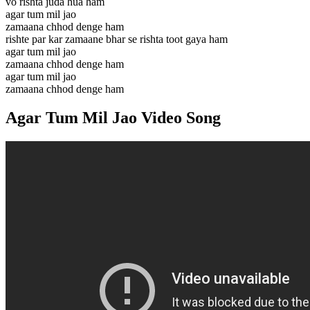
vo rishta juda hua ham
agar tum mil jao
zamaana chhod denge ham
rishte par kar zamaane bhar se rishta toot gaya ham
agar tum mil jao
zamaana chhod denge ham
agar tum mil jao
zamaana chhod denge ham
Agar Tum Mil Jao Video Song