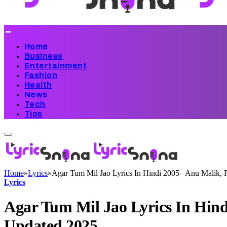
Home
Business
Entertainment
Fashion
Health
News
Tech
Tips
Home
»
Lyrics
»
Agar Tum Mil Jao Lyrics In Hindi 2005– Anu Malik,
Lyrics
Agar Tum Mil Jao Lyrics In Hin
Updated 2025