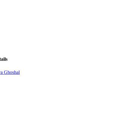
ails
ya Ghoshal