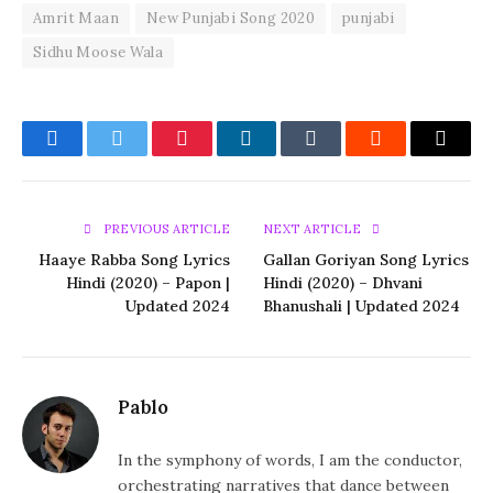
Amrit Maan
New Punjabi Song 2020
punjabi
Sidhu Moose Wala
Facebook
Twitter
Pinterest
LinkedIn
Tumblr
Reddit
Email
PREVIOUS ARTICLE
NEXT ARTICLE
Haaye Rabba Song Lyrics
Gallan Goriyan Song Lyrics
Hindi (2020) – Papon |
Hindi (2020) – Dhvani
Updated 2024
Bhanushali | Updated 2024
Pablo
In the symphony of words, I am the conductor,
orchestrating narratives that dance between