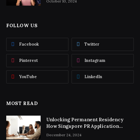
October 10, 2024
FOLLOW US
Facebook
Twitter
Pinterest
Instagram
YouTube
LinkedIn
MOST READ
Unlocking Permanent Residency
How Singapore PR Application
Consultancy Simplifies the Process
December 24, 2024