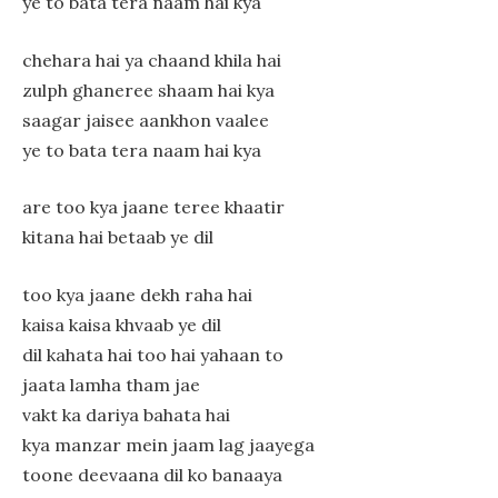
ye to bata tera naam hai kya
chehara hai ya chaand khila hai
zulph ghaneree shaam hai kya
saagar jaisee aankhon vaalee
ye to bata tera naam hai kya
are too kya jaane teree khaatir
kitana hai betaab ye dil
too kya jaane dekh raha hai
kaisa kaisa khvaab ye dil
dil kahata hai too hai yahaan to
jaata lamha tham jae
vakt ka dariya bahata hai
kya manzar mein jaam lag jaayega
toone deevaana dil ko banaaya