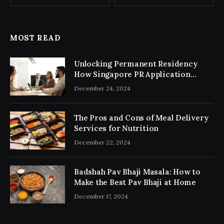
MOST READ
Unlocking Permanent Residency
How Singapore PR Application
Consultancy Simplifies the Process
December 24, 2024
The Pros and Cons of Meal Delivery
Services for Nutrition
December 22, 2024
Badshah Pav Bhaji Masala: How to
Make the Best Pav Bhaji at Home
December 17, 2024