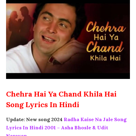
Chehra Hai Ya Chand Khila Hai
Song Lyrics In Hindi
Update: New song 2024
Radha Kaise Na Jale Song
Lyrics In Hindi 2001 – Asha Bhosle & Udit
Narayan