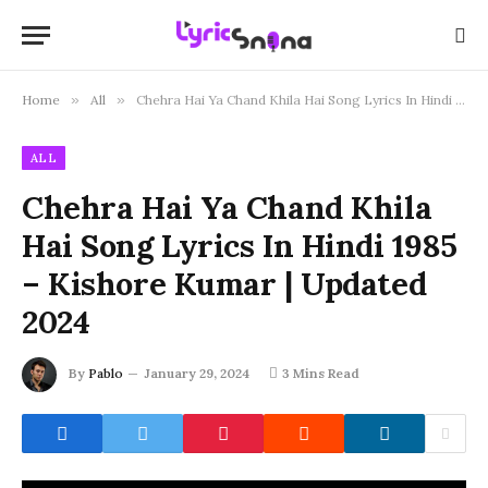
Home
»
All
»
Chehra Hai Ya Chand Khila Hai Song Lyrics In Hindi 1985 – Kishore Kumar | Updated 2024
ALL
Chehra Hai Ya Chand Khila
Hai Song Lyrics In Hindi 1985
– Kishore Kumar | Updated
2024
By
Pablo
January 29, 2024
3 Mins Read