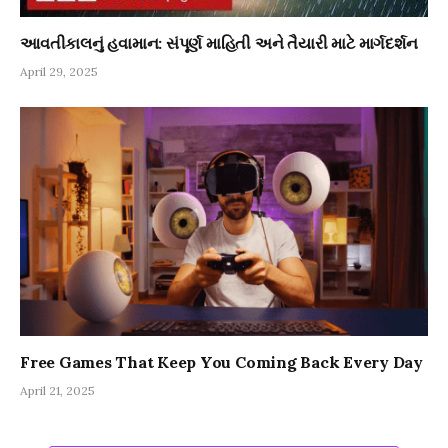
આવતીકાલનું હવામાન: સંપૂર્ણ માહિતી અને તૈયારી માટે માર્ગદર્શન
April 29, 2025
Free Games That Keep You Coming Back Every Day
April 21, 2025