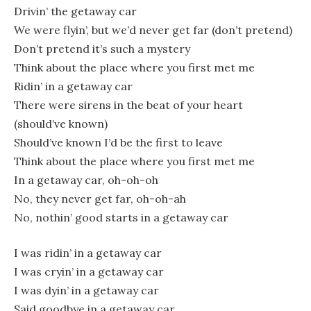
Drivin’ the getaway car
We were flyin’, but we’d never get far (don’t pretend)
Don’t pretend it’s such a mystery
Think about the place where you first met me
Ridin’ in a getaway car
There were sirens in the beat of your heart
(should’ve known)
Should’ve known I’d be the first to leave
Think about the place where you first met me
In a getaway car, oh-oh-oh
No, they never get far, oh-oh-ah
No, nothin’ good starts in a getaway car
I was ridin’ in a getaway car
I was cryin’ in a getaway car
I was dyin’ in a getaway car
Said goodbye in a getaway car