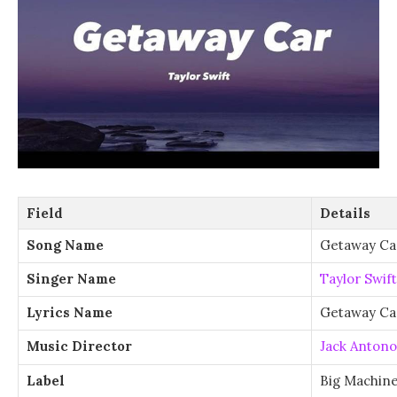
Field
Details
Song Name
Getaway Ca
Singer Name
Taylor Swift
Lyrics Name
Getaway Car
Music Director
Jack Antono
Label
Big Machin