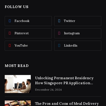
FOLLOW US
Facebook
Twitter
Pinterest
Instagram
YouTube
LinkedIn
MOST READ
Unlocking Permanent Residency
How Singapore PR Application
Consultancy Simplifies the Process
December 24, 2024
The Pros and Cons of Meal Delivery