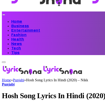
Home
Business
Entertainment
Fashion
Health
News
Tech
Tips
Home
»
Punjabi
»
Hosh Song Lyrics In Hindi (2020) – Nikk
Punjabi
Hosh Song Lyrics In Hindi (2020