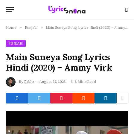
Home
»
Punjabi
»
Main Suneya Song Lyrics Hindi (2020) – Ammy Virk
PUNJABI
Main Suneya Song Lyrics
Hindi (2020) – Ammy Virk
By
Pablo
August 27, 2023
3 Mins Read