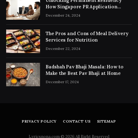
Unlocking Permanent Residency
How Singapore PR Application
Consultancy Simplifies the Process
December 24, 2024
The Pros and Cons of Meal Delivery
Services for Nutrition
December 22, 2024
Badshah Pav Bhaji Masala: How to
Make the Best Pav Bhaji at Home
December 17, 2024
PRIVACY POLICY
CONTACT US
SITEMAP
Lyricsnona.com © 2026 All Right Reserved