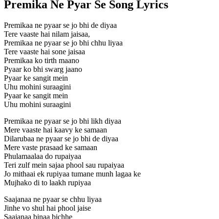
Premika Ne Pyar Se Song Lyrics
Premikaa ne pyaar se jo bhi de diyaa
Tere vaaste hai nilam jaisaa,
Premikaa ne pyaar se jo bhi chhu liyaa
Tere vaaste hai sone jaisaa
Premikaa ko tirth maano
Pyaar ko bhi swarg jaano
Pyaar ke sangit mein
Uhu mohini suraagini
Pyaar ke sangit mein
Uhu mohini suraagini
Premikaa ne pyaar se jo bhi likh diyaa
Mere vaaste hai kaavy ke samaan
Dilarubaa ne pyaar se jo bhi de diyaa
Mere vaste prasaad ke samaan
Phulamaalaa do rupaiyaa
Teri zulf mein sajaa phool sau rupaiyaa
Jo mithaai ek rupiyaa tumane munh lagaa ke
Mujhako di to laakh rupiyaa
Saajanaa ne pyaar se chhu liyaa
Jinhe vo shul hai phool jaise
Saajanaa binaa bichhe