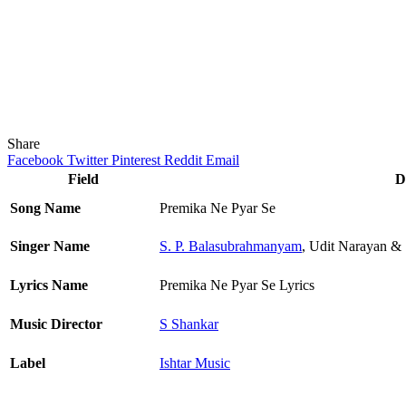
Share
Facebook
Twitter
Pinterest
Reddit
Email
Field
D
Song Name
Premika Ne Pyar Se
Singer Name
S. P. Balasubrahmanyam
, Udit Narayan & 
Lyrics Name
Premika Ne Pyar Se Lyrics
Music Director
S Shankar
Label
Ishtar Music