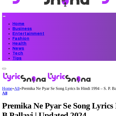
Home
Business
Entertainment
Fashion
Health
News
Tech
Tips
Home
»
All
»
Premika Ne Pyar Se Song Lyrics In Hindi 1994 – S. P. B
All
Premika Ne Pyar Se Song Lyrics 
B.Pallavi | Updated 2024