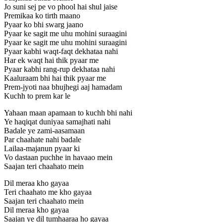
Jo suni sej pe vo phool hai shul jaise
Premikaa ko tirth maano
Pyaar ko bhi swarg jaano
Pyaar ke sagit me uhu mohini suraagini
Pyaar ke sagit me uhu mohini suraagini
Pyaar kabhi waqt-faqt dekhataa nahi
Har ek waqt hai thik pyaar me
Pyaar kabhi rang-rup dekhataa nahi
Kaaluraam bhi hai thik pyaar me
Prem-jyoti naa bhujhegi aaj hamadam
Kuchh to prem kar le
Yahaan maan apamaan to kuchh bhi nahi
Ye haqiqat duniyaa samajhati nahi
Badale ye zami-aasamaan
Par chaahate nahi badale
Lailaa-majanun pyaar ki
Vo dastaan puchhe in havaao mein
Saajan teri chaahato mein
Dil meraa kho gayaa
Teri chaahato me kho gayaa
Saajan teri chaahato mein
Dil meraa kho gayaa
Saajan ye dil tumhaaraa ho gayaa