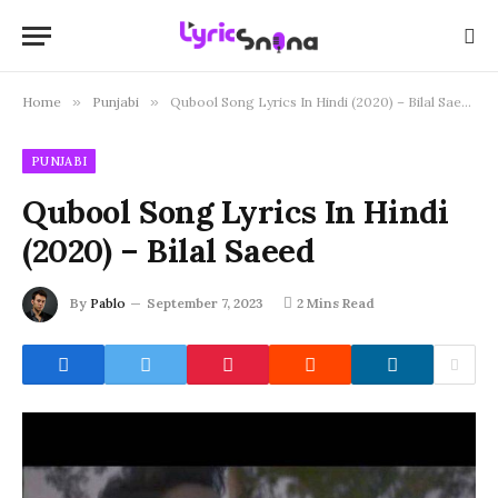
Home
»
Punjabi
»
Qubool Song Lyrics In Hindi (2020) – Bilal Saeed
PUNJABI
Qubool Song Lyrics In Hindi
(2020) – Bilal Saeed
By
Pablo
September 7, 2023
2 Mins Read