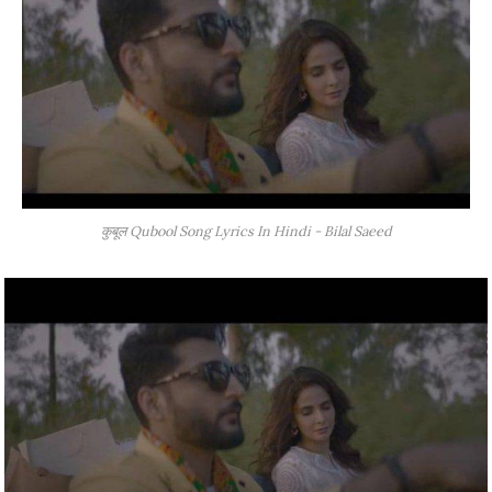
कुबूल Qubool Song Lyrics In Hindi - Bilal Saeed