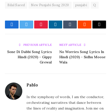
Bilal Saeed
New Punjabi Song 2020
punjabi
Q
Facebook
Twitter
Pinterest
LinkedIn
Tumblr
Reddit
Email
PREVIOUS ARTICLE
NEXT ARTICLE
Sone Di Dabbi Song Lyrics
No Worries Song Lyrics In
Hindi (2020) – Gippy
Hindi (2020) – Sidhu Moose
Grewal
Wala
Pablo
In the symphony of words, I am the conductor,
orchestrating narratives that dance between
the lines of reality and imagination. Join me on