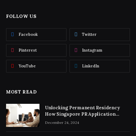
FOLLOW US
Facebook
Twitter
Pinterest
Instagram
YouTube
LinkedIn
MOST READ
Unlocking Permanent Residency
How Singapore PR Application
Consultancy Simplifies the Process
December 24, 2024