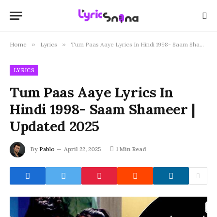
Home
»
Lyrics
»
Tum Paas Aaye Lyrics In Hindi 1998- Saam Shameer | Updated 2025
LYRICS
Tum Paas Aaye Lyrics In
Hindi 1998- Saam Shameer |
Updated 2025
By
Pablo
April 22, 2025
1 Min Read