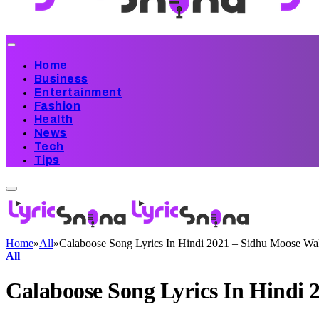
Home
Business
Entertainment
Fashion
Health
News
Tech
Tips
Home
»
All
»
Calaboose Song Lyrics In Hindi 2021 – Sidhu Moose Wa
All
Calaboose Song Lyrics In Hindi 