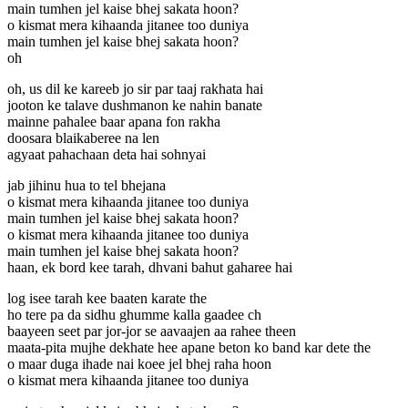
main tumhen jel kaise bhej sakata hoon?
o kismat mera kihaanda jitanee too duniya
main tumhen jel kaise bhej sakata hoon?
oh
oh, us dil ke kareeb jo sir par taaj rakhata hai
jooton ke talave dushmanon ke nahin banate
mainne pahalee baar apana fon rakha
doosara blaikaberee na len
agyaat pahachaan deta hai sohnyai
jab jihinu hua to tel bhejana
o kismat mera kihaanda jitanee too duniya
main tumhen jel kaise bhej sakata hoon?
o kismat mera kihaanda jitanee too duniya
main tumhen jel kaise bhej sakata hoon?
haan, ek bord kee tarah, dhvani bahut gaharee hai
log isee tarah kee baaten karate the
ho tere pa da sidhu ghumme kalla gaadee ch
baayeen seet par jor-jor se aavaajen aa rahee theen
maata-pita mujhe dekhate hee apane beton ko band kar dete the
o maar duga ihade nai koee jel bhej raha hoon
o kismat mera kihaanda jitanee too duniya