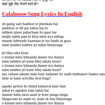
कहां मुझे जेल भेजने वाले हो?
Calaboose Song Lyrics In English
oh gaing sain haathon se phenkata hai
aankhon se dil par kabza kar lo
militent jaisee pahachaan ho gaee hai
mujhe nahin pata ki khoj mein kya milega
maame kihenade kaamana je too haath aa gaya
main tumhen kabhee jel nahin bhejoonga
jel bhej raha hoon
o kismat mera kihaanda jitanee too duniya
main tumhen jel kaise bhej sakata hoon?
o kismat mera kihaanda jitanee too duniya
main tumhen jel kaise bhej sakata hoon?
aao vahaan jahaan main bure aadamee ke saath tumhaaree baaten suna
itane se kaun achchha dost hoga?
aapake geeton ke shabd kahaavat jaise hain
ankal ye aapakee kala nahin hai
mainne kaha mera aasul je koee panga longa
bhagavaan ke naam se, main ek tren bhejoonga
o kismat mera kihaanda jitanee too duniya