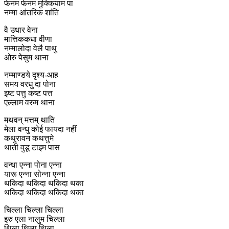
फेनम फेनम मुक्कियाम पा
नम्मा आंतरिक शांति
वै उधार वेना
मात्तिककधा वीणा
नम्मालोदा वेलै पाथु
ओरु पेसुम थाना
नम्माण्डये दृश्य-आह
समय वरधु दा पोना
इष्ट पत्तु कष्ट पत्त
एल्लाम वरुम थाना
मथवन् मत्तम् थाति
मेला वन्धु कोई फायदा नहीं
कथुरावन कथत्तुमे
थाती वुडू टाइम पास
वन्धा एन्ना पोना एन्ना
यारू एन्ना सोन्ना एन्ना
थकिदा थकिदा थकिदा थका
थकिदा थकिदा थकिदा थका
चिल्ला चिल्ला चिल्ला
इरु एला नालुम चिल्ला
थिला थिला थिला