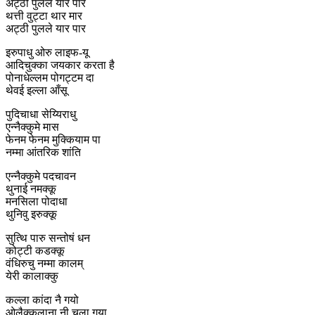
अट्ठी पुलले यार पार
थत्ती वुट्टा थार मार
अट्ठी पुलले यार पार
इरुपाधु ओरु लाइफ-यू
आदिचुक्का जयकार करता है
पोनाधेल्लम पोगट्टम दा
थेवई इल्ला आँसू
पुदिचाधा सेय्यिराधु
एन्नैक्कुमे मास
फेनम फेनम मुक्कियाम पा
नम्मा आंतरिक शांति
एन्नैक्कुमे पदचावन
थुनाई नमक्कू
मनसिला पोदाधा
थुनिवु इरुक्कू
सुत्थि पारु सन्तोषं धन
कोट्टी कडक्कू
वंधिरुचु नम्मा कालम्
येरी कालाक्कु
कल्ला कांदा नै गयो
ओलैक्कलाना नी चला गया