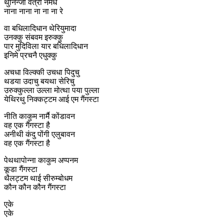
थुनिन्जा वेत्री नमधे
नाना नाना ना ना ना रे
वा बधिलादिधान थेरियुमादा
उनक्कु संबवम इरुक्कु
पार मुदिविला यार बधिलादिधान
इनिमे प्रचनै एधुक्कु
अचधा विल्क्की उचधा पिदुचु
थडया उदाचु बयथा सेरिचु
उरुक्कुल्ला उल्ला मोत्था पया पुल्ला
येथिरथु निक्कट्टम आई एम गैंगस्टा
नीति काकुम नार्मै कोंडावन
वह एक गैंगस्टा है
अनीथी कंदु पोंगी एलुबावन
वह एक गैंगस्टा है
पेथथापोन्ना काकुम अप्पनम
कूडा गैंगस्टा
थैलट्टम थाई सीरुम्बोधम
कौन कौन कौन गैंगस्टा
एके
एके