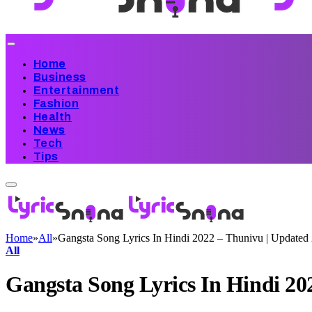
Home
Business
Entertainment
Fashion
Health
News
Tech
Tips
Home
»
All
»
Gangsta Song Lyrics In Hindi 2022 – Thunivu | Updated
All
Gangsta Song Lyrics In Hindi 20