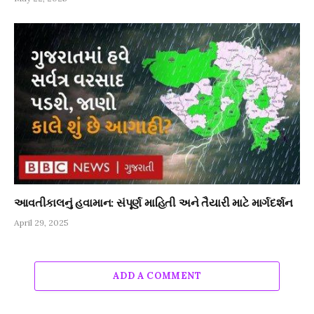
આવતીકાલનું હવામાન: સંપૂર્ણ માહિતી અને તૈયારી માટે માર્ગદર્શન
April 29, 2025
ADD A COMMENT