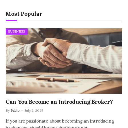
Most Popular
BUSINESS
Can You Become an Introducing Broker?
By
Pablo
July 2, 2025
If you are passionate about becoming an introducing
broker, you should know whether or not…