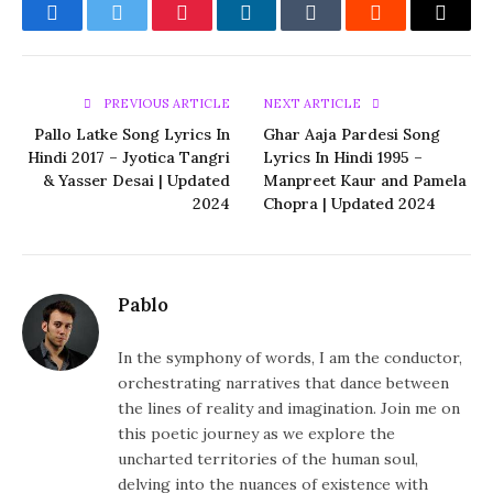
Facebook
Twitter
Pinterest
LinkedIn
Tumblr
Reddit
Email
PREVIOUS ARTICLE
NEXT ARTICLE
Pallo Latke Song Lyrics In
Ghar Aaja Pardesi Song
Hindi 2017 – Jyotica Tangri
Lyrics In Hindi 1995 –
& Yasser Desai | Updated
Manpreet Kaur and Pamela
2024
Chopra | Updated 2024
Pablo
In the symphony of words, I am the conductor,
orchestrating narratives that dance between
the lines of reality and imagination. Join me on
this poetic journey as we explore the
uncharted territories of the human soul,
delving into the nuances of existence with