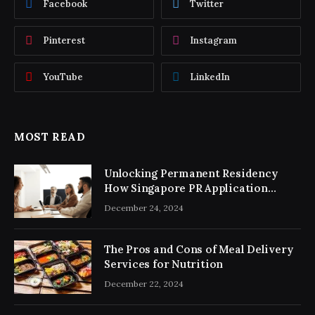
Facebook
Twitter
Pinterest
Instagram
YouTube
LinkedIn
MOST READ
Unlocking Permanent Residency
How Singapore PR Application
Consultancy Simplifies the Process
December 24, 2024
The Pros and Cons of Meal Delivery
Services for Nutrition
December 22, 2024