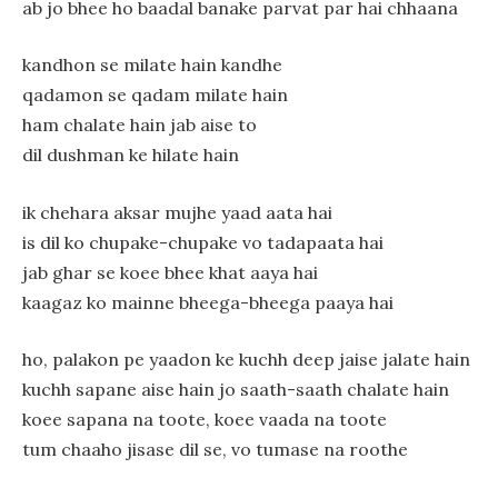
ab jo bhee ho baadal banake parvat par hai chhaana
kandhon se milate hain kandhe
qadamon se qadam milate hain
ham chalate hain jab aise to
dil dushman ke hilate hain
ik chehara aksar mujhe yaad aata hai
is dil ko chupake-chupake vo tadapaata hai
jab ghar se koee bhee khat aaya hai
kaagaz ko mainne bheega-bheega paaya hai
ho, palakon pe yaadon ke kuchh deep jaise jalate hain
kuchh sapane aise hain jo saath-saath chalate hain
koee sapana na toote, koee vaada na toote
tum chaaho jisase dil se, vo tumase na roothe