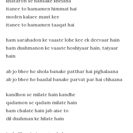
khataron se hansake khelana
itanee to hamamen himmat hai
moden kalaee maut kee
itanee to hamamen taaqat hai
ham sarahadon ke vaaste lohe kee ek deevaar hain
ham dushmanon ke vaaste hoshiyaar hain, taiyaar
hain
ab jo bhee ho shola banake patthar hai pighalaana
ab jo bhee ho baadal banake parvat par hai chhaana
kandhon se milate hain kandhe
qadamon se qadam milate hain
ham chalate hain jab aise to
dil dushman ke hilate hain