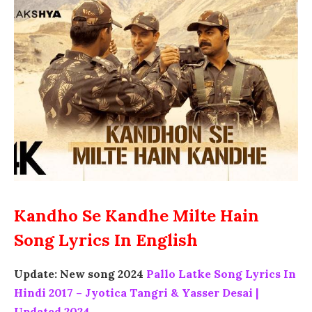
Kandho Se Kandhe Milte Hain
Song Lyrics In English
Update: New song 2024
Pallo Latke Song Lyrics In
Hindi 2017 – Jyotica Tangri & Yasser Desai |
Updated 2024