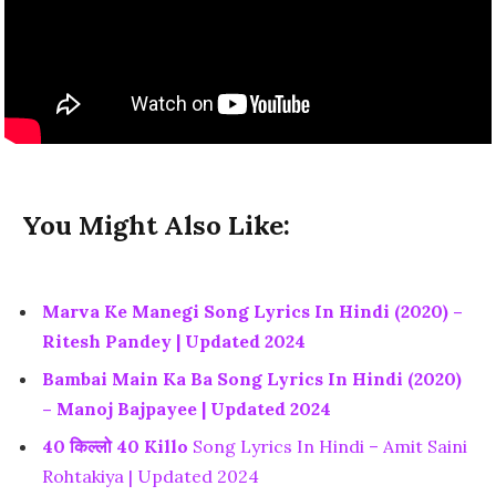
You Might Also Like:
Marva Ke Manegi Song Lyrics In Hindi (2020) –
Ritesh Pandey | Updated 2024
Bambai Main Ka Ba Song Lyrics In Hindi (2020)
– Manoj Bajpayee | Updated 2024
40 किल्लो 40 Killo
Song Lyrics In Hindi – Amit Saini
Rohtakiya | Updated 2024