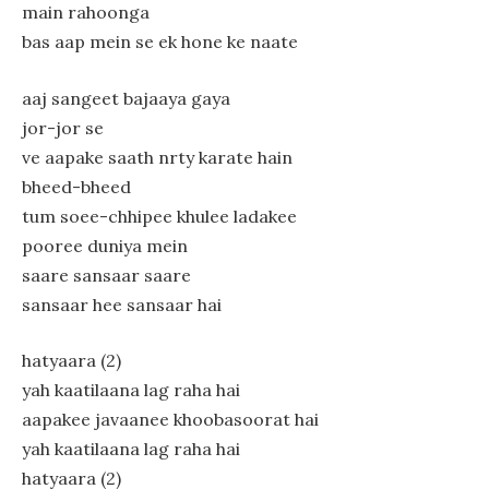
main rahoonga
bas aap mein se ek hone ke naate
aaj sangeet bajaaya gaya
jor-jor se
ve aapake saath nrty karate hain
bheed-bheed
tum soee-chhipee khulee ladakee
pooree duniya mein
saare sansaar saare
sansaar hee sansaar hai
hatyaara (2)
yah kaatilaana lag raha hai
aapakee javaanee khoobasoorat hai
yah kaatilaana lag raha hai
hatyaara (2)