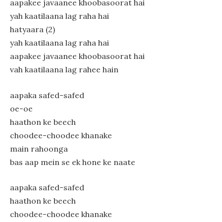
aapakee javaanee khoobasoorat hai
yah kaatilaana lag raha hai
hatyaara (2)
yah kaatilaana lag raha hai
aapakee javaanee khoobasoorat hai
vah kaatilaana lag rahee hain
aapaka safed-safed
oe-oe
haathon ke beech
choodee-choodee khanake
main rahoonga
bas aap mein se ek hone ke naate
aapaka safed-safed
haathon ke beech
choodee-choodee khanake