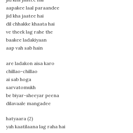
aapakee laal paraandee
jid kha jaatee hai
dil chhakke khaata hai
ve theek lag rahe the
baakee ladakiyaan
aap vah sab hain
are ladakon aisa karo
chillao-chillao
ai sab hoga
sarvatomukh
be biyar-sheeyar peena
dilavaale mangadee
hatyaara (2)
yah kaatilaana lag raha hai