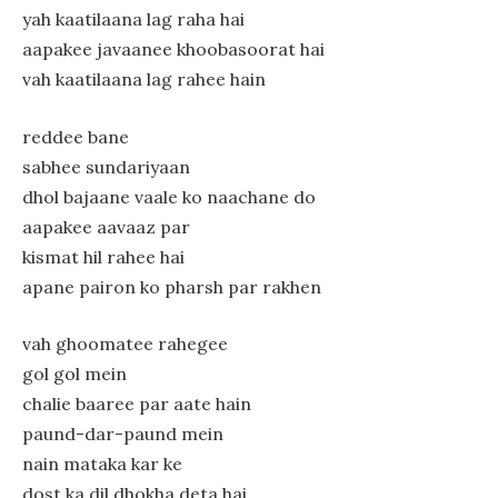
yah kaatilaana lag raha hai
aapakee javaanee khoobasoorat hai
vah kaatilaana lag rahee hain
reddee bane
sabhee sundariyaan
dhol bajaane vaale ko naachane do
aapakee aavaaz par
kismat hil rahee hai
apane pairon ko pharsh par rakhen
vah ghoomatee rahegee
gol gol mein
chalie baaree par aate hain
paund-dar-paund mein
nain mataka kar ke
dost ka dil dhokha deta hai