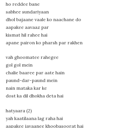
ho reddee bane
sabhee sundariyaan
dhol bajaane vaale ko naachane do
aapakee aavaaz par
kismat hil rahee hai
apane pairon ko pharsh par rakhen
vah ghoomatee rahegee
gol gol mein
chalie baaree par aate hain
paund-dar-paund mein
nain mataka kar ke
dost ka dil dhokha deta hai
hatyaara (2)
yah kaatilaana lag raha hai
aapakee javaanee khoobasoorat hai