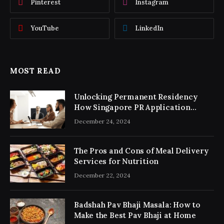
Pinterest
Instagram
YouTube
LinkedIn
MOST READ
Unlocking Permanent Residency
How Singapore PR Application
Consultancy Simplifies the Process
December 24, 2024
The Pros and Cons of Meal Delivery
Services for Nutrition
December 22, 2024
Badshah Pav Bhaji Masala: How to
Make the Best Pav Bhaji at Home