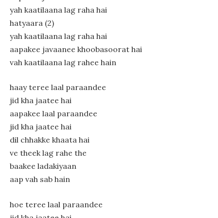
yah kaatilaana lag raha hai
hatyaara (2)
yah kaatilaana lag raha hai
aapakee javaanee khoobasoorat hai
vah kaatilaana lag rahee hain
haay teree laal paraandee
jid kha jaatee hai
aapakee laal paraandee
jid kha jaatee hai
dil chhakke khaata hai
ve theek lag rahe the
baakee ladakiyaan
aap vah sab hain
hoe teree laal paraandee
jid kha jaatee hai