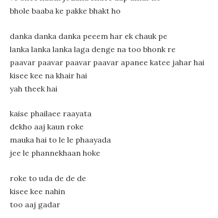
bhole baaba ke pakke bhakt ho
danka danka danka peeem har ek chauk pe
lanka lanka lanka laga denge na too bhonk re
paavar paavar paavar paavar apanee katee jahar hai
kisee kee na khair hai
yah theek hai
kaise phailaee raayata
dekho aaj kaun roke
mauka hai to le le phaayada
jee le phannekhaan hoke
roke to uda de de de
kisee kee nahin
too aaj gadar