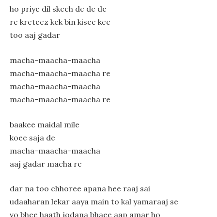
ho priye dil skech de de de
re kreteez kek bin kisee kee
too aaj gadar
macha-maacha-maacha
macha-maacha-maacha re
macha-maacha-maacha
macha-maacha-maacha re
baakee maidal mile
koee saja de
macha-maacha-maacha
aaj gadar macha re
dar na too chhoree apana hee raaj sai
udaaharan lekar aaya main to kal yamaraaj se
vo bhee haath jodana bhaee aap amar ho