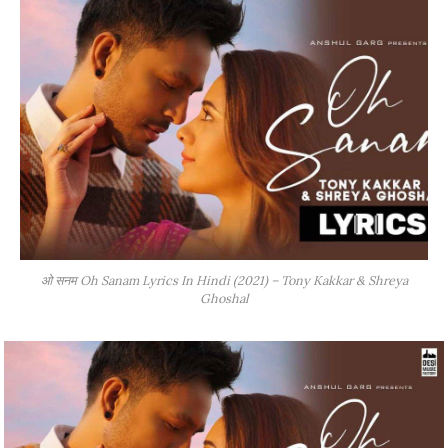
ओ सनम Oh Sanam Lyrics In Hindi (2021) – Tony Kakkar & Shreya
Ghoshal