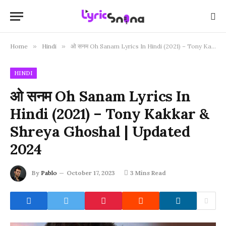
Home
»
Hindi
»
ओ सनम Oh Sanam Lyrics In Hindi (2021) – Tony Kakkar & Shreya Ghoshal | Updated 2024
HINDI
ओ सनम Oh Sanam Lyrics In
Hindi (2021) – Tony Kakkar &
Shreya Ghoshal | Updated
2024
By
Pablo
October 17, 2023
3 Mins Read