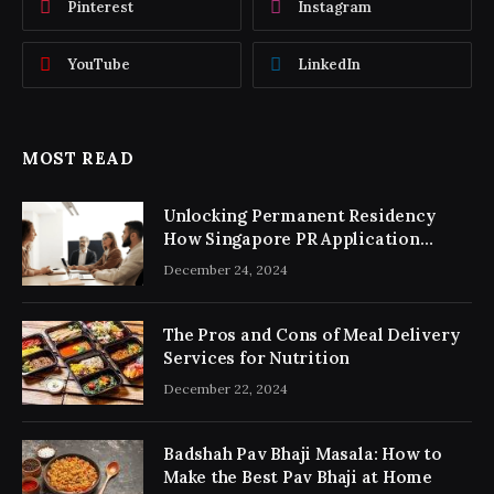
Pinterest
Instagram
YouTube
LinkedIn
MOST READ
Unlocking Permanent Residency
How Singapore PR Application
Consultancy Simplifies the Process
December 24, 2024
The Pros and Cons of Meal Delivery
Services for Nutrition
December 22, 2024
Badshah Pav Bhaji Masala: How to
Make the Best Pav Bhaji at Home