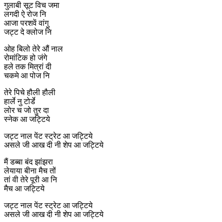
गुलाबी सूट विच जमा
लगदी ऐ रोज नि
आजा परशवें वांगु
जट्ट दे क्लोज नि
ओह बिलो तेरे औं नाल
रोमांटिक हो जंगे
हले तक मित्रां दी
चकमे आ पोज नि
तेरे पिचे हौली हौली
हार्ले नु टोर्डे
लोर च जो तुर दा
स्नेक आ जट्टिये
जट्ट नाल पेंट स्ट्रेट आ जट्टिये
असले जी आख दी नी शेप आ जट्टिये
मैं डब्बा बंद झांझरा
लेयाया बीना मैच तों
तां वी तेरे पूरी आ नि
मैच आ जट्टिये
जट्ट नाल पेंट स्ट्रेट आ जट्टिये
असले जी आख दी नी शेप आ जट्टिये