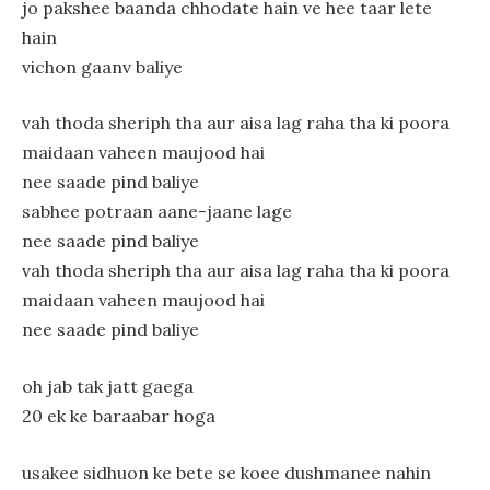
jo pakshee baanda chhodate hain ve hee taar lete
hain
vichon gaanv baliye
vah thoda sheriph tha aur aisa lag raha tha ki poora
maidaan vaheen maujood hai
nee saade pind baliye
sabhee potraan aane-jaane lage
nee saade pind baliye
vah thoda sheriph tha aur aisa lag raha tha ki poora
maidaan vaheen maujood hai
nee saade pind baliye
oh jab tak jatt gaega
20 ek ke baraabar hoga
usakee sidhuon ke bete se koee dushmanee nahin