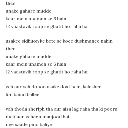
thee
unake gahare mudde
kaar mein unamen se 6 hain
12 vaastavik roop se ghatit ho raha hai
usakee sidhuon ke bete se koee dushmanee nahin
thee
unake gahare mudde
kaar mein unamen se 6 hain
12 vaastavik roop se ghatit ho raha hai
vah aur vah donon usake dost hain, kaleshee
lon baind ballee.
vah thoda sheriph tha aur aisa lag raha tha ki poora
maidaan vaheen maujood hai
nee saade pind baliye