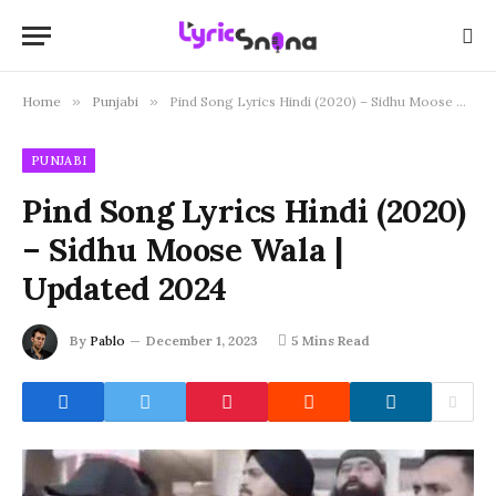
Home
»
Punjabi
»
Pind Song Lyrics Hindi (2020) – Sidhu Moose Wala | Updated 2024
PUNJABI
Pind Song Lyrics Hindi (2020)
– Sidhu Moose Wala |
Updated 2024
By
Pablo
December 1, 2023
5 Mins Read