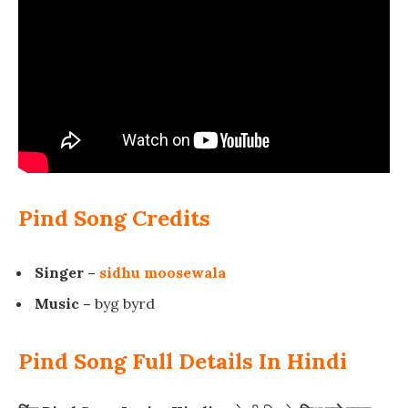
Pind Song Credits
Singer –
sidhu moosewala
Music –
byg byrd
Pind Song Full Details In Hindi