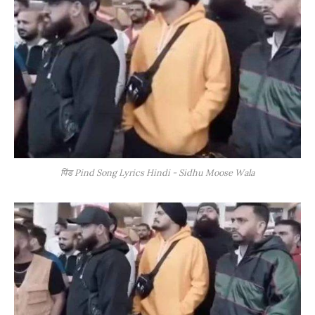
पिंड Pind Song Lyrics Hindi - Sidhu Moose Wala