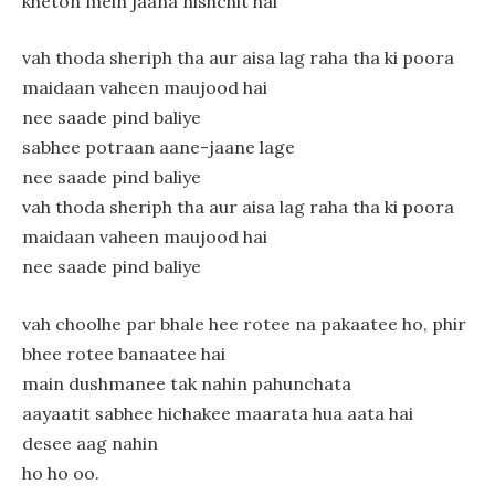
kheton mein jaana nishchit hai
vah thoda sheriph tha aur aisa lag raha tha ki poora
maidaan vaheen maujood hai
nee saade pind baliye
sabhee potraan aane-jaane lage
nee saade pind baliye
vah thoda sheriph tha aur aisa lag raha tha ki poora
maidaan vaheen maujood hai
nee saade pind baliye
vah choolhe par bhale hee rotee na pakaatee ho, phir
bhee rotee banaatee hai
main dushmanee tak nahin pahunchata
aayaatit sabhee hichakee maarata hua aata hai
desee aag nahin
ho ho oo.