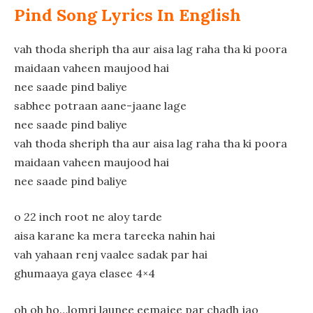
Pind Song Lyrics In English
vah thoda sheriph tha aur aisa lag raha tha ki poora
maidaan vaheen maujood hai
nee saade pind baliye
sabhee potraan aane-jaane lage
nee saade pind baliye
vah thoda sheriph tha aur aisa lag raha tha ki poora
maidaan vaheen maujood hai
nee saade pind baliye
o 22 inch root ne aloy tarde
aisa karane ka mera tareeka nahin hai
vah yahaan renj vaalee sadak par hai
ghumaaya gaya elasee 4×4
oh oh ho…lomri launee eemajee par chadh jao