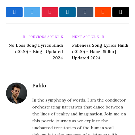
Facebook
Twitter
Pinterest
LinkedIn
Tumblr
Reddit
Email
PREVIOUS ARTICLE
NEXT ARTICLE
No Loss Song Lyrics Hindi
Fakeness Song Lyrics Hindi
(2020) – King | Updated
(2020) – Haazi Sidhu |
2024
Updated 2024
Pablo
In the symphony of words, I am the conductor,
orchestrating narratives that dance between
the lines of reality and imagination. Join me on
this poetic journey as we explore the
uncharted territories of the human soul,
delving into the nuances of existence with