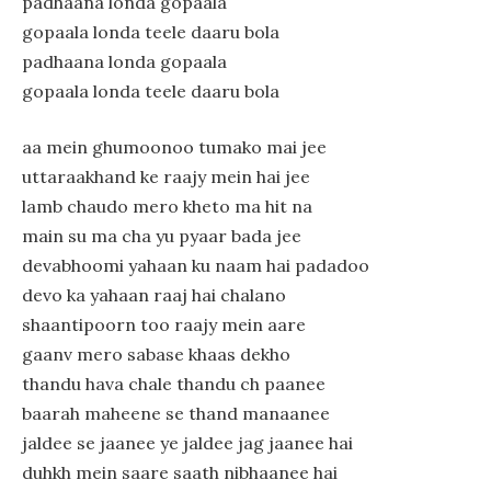
padhaana londa gopaala
gopaala londa teele daaru bola
padhaana londa gopaala
gopaala londa teele daaru bola
aa mein ghumoonoo tumako mai jee
uttaraakhand ke raajy mein hai jee
lamb chaudo mero kheto ma hit na
main su ma cha yu pyaar bada jee
devabhoomi yahaan ku naam hai padadoo
devo ka yahaan raaj hai chalano
shaantipoorn too raajy mein aare
gaanv mero sabase khaas dekho
thandu hava chale thandu ch paanee
baarah maheene se thand manaanee
jaldee se jaanee ye jaldee jag jaanee hai
duhkh mein saare saath nibhaanee hai