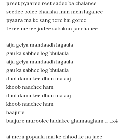
preet pyaaree reet sadee ba chalanee
seedee bolee bhaasha man mein laganee
pyaara ma ke sang tere hai goree
teree meree jodee sabakoo janchanee
aija gelya mandaadh lagaula
gau ka sabhee log bhulaula
aija gelya mandaadh lagaula
gau ka sabhee log bhulaula
dhol damu kee dhun ma aaj
khoob naachee ham
dhol damu kee dhun ma aaj
khoob naachee ham
baajure
baajure muroolee hudakee ghamaagham…….x4
ai meru gopaala mai ke chhod ke na jaee