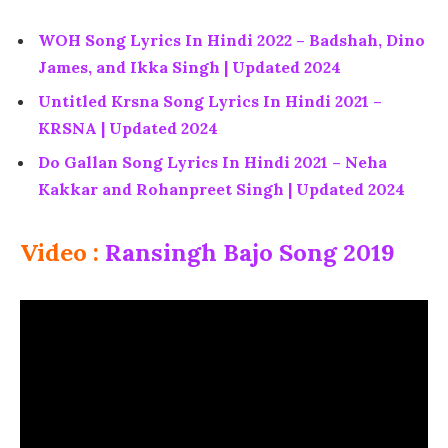
WOH Song Lyrics In Hindi 2022 – Badshah, Dino
James, and Ikka Singh | Updated 2024
Untitled Krsna Song Lyrics In Hindi 2021 –
KRSNA | Updated 2024
Do Gallan Song Lyrics In Hindi 2021 – Neha
Kakkar and Rohanpreet Singh | Updated 2024
Video :
Ransingh Bajo Song 2019