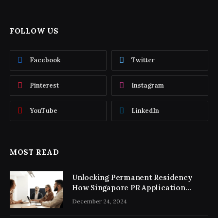
FOLLOW US
Facebook
Twitter
Pinterest
Instagram
YouTube
LinkedIn
MOST READ
Unlocking Permanent Residency
How Singapore PR Application
Consultancy Simplifies the Process
December 24, 2024