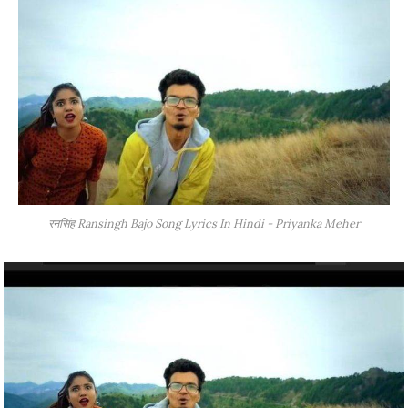
रनसिंह Ransingh Bajo Song Lyrics In Hindi - Priyanka Meher