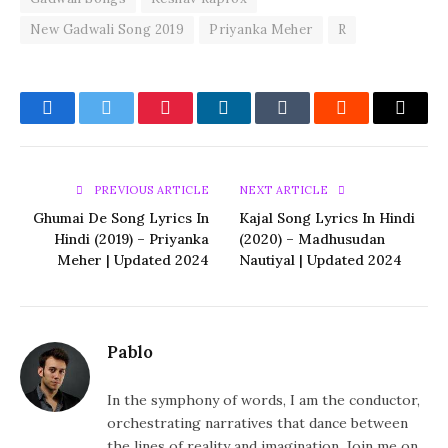
New Gadwali Song 2019
Priyanka Meher
R
Facebook
Twitter
Pinterest
LinkedIn
Tumblr
Reddit
Email
PREVIOUS ARTICLE
NEXT ARTICLE
Ghumai De Song Lyrics In
Kajal Song Lyrics In Hindi
Hindi (2019) – Priyanka
(2020) – Madhusudan
Meher | Updated 2024
Nautiyal | Updated 2024
Pablo
In the symphony of words, I am the conductor,
orchestrating narratives that dance between
the lines of reality and imagination. Join me on