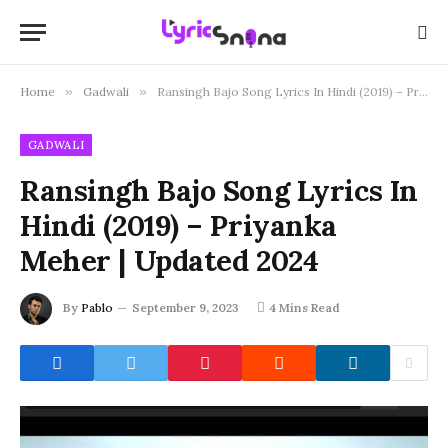
Home
»
Gadwali
»
Ransingh Bajo Song Lyrics In Hindi (2019) – Priyanka Meher | Updated 2024
GADWALI
Ransingh Bajo Song Lyrics In
Hindi (2019) – Priyanka
Meher | Updated 2024
By
Pablo
September 9, 2023
4 Mins Read