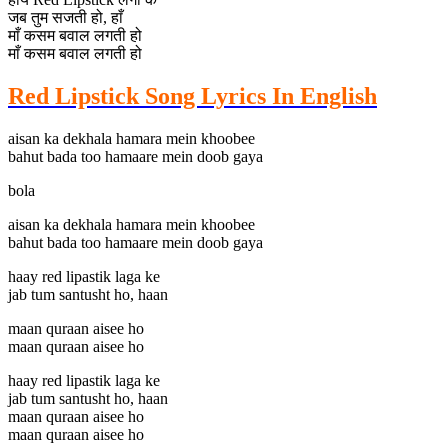
जब तुम सजती हो, हाँ
माँ कसम बवाल लगती हो
माँ कसम बवाल लगती हो
Red Lipstick Song Lyrics In English
aisan ka dekhala hamara mein khoobee
bahut bada too hamaare mein doob gaya
bola
aisan ka dekhala hamara mein khoobee
bahut bada too hamaare mein doob gaya
haay red lipastik laga ke
jab tum santusht ho, haan
maan quraan aisee ho
maan quraan aisee ho
haay red lipastik laga ke
jab tum santusht ho, haan
maan quraan aisee ho
maan quraan aisee ho