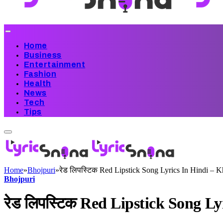
Home
Business
Entertainment
Fashion
Health
News
Tech
Tips
Home
»
Bhojpuri
»
रेड लिपस्टिक Red Lipstick Song Lyrics In Hindi – 
Bhojpuri
रेड लिपस्टिक Red Lipstick Song L