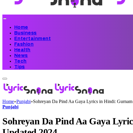
Home
Business
Entertainment
Fashion
Health
News
Tech
Tips
Home
»
Punjabi
»
Sohreyan Da Pind Aa Gaya Lyrics in Hindi: Gurnam
Punjabi
Sohreyan Da Pind Aa Gaya Lyric
Updated 2024