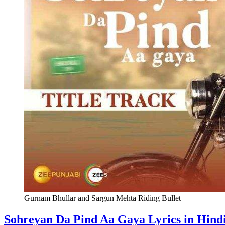
Gurnam Bhullar and Sargun Mehta Riding Bullet
Sohreyan Da Pind Aa Gaya Lyrics
in Hind