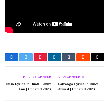
Facebook
Twitter
Pinterest
LinkedIn
Tumblr
Reddit
Email
PREVIOUS ARTICLE
NEXT ARTICLE
Husn Lyrics In Hindi – Anuv
Satranga Lyrics In Hindi –
Jain | Updated 2023
Animal | Updated 2023