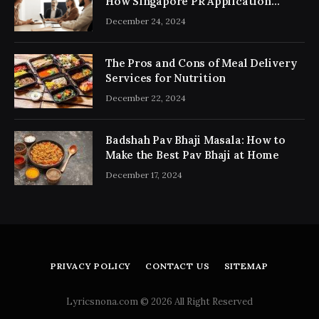
How Singapore PR Application
Consultancy Simplifies the Process
December 24, 2024
The Pros and Cons of Meal Delivery
Services for Nutrition
December 22, 2024
Badshah Pav Bhaji Masala: How to
Make the Best Pav Bhaji at Home
December 17, 2024
PRIVACY POLICY
CONTACT US
SITEMAP
Lyricsnona.com © 2026 All Right Reserved