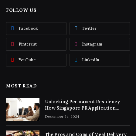
FOLLOW US
Facebook
Twitter
Pinterest
Instagram
YouTube
LinkedIn
MOST READ
Unlocking Permanent Residency
How Singapore PR Application
Consultancy Simplifies the Process
December 24, 2024
The Pros and Cons of Meal Delivery