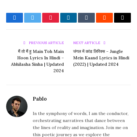
Facebook
Twitter
Pinterest
LinkedIn
Tumblr
Reddit
Email
PREVIOUS ARTICLE
NEXT ARTICLE
मैं तो मैं हु Main Toh Main
जंगल में कांड लिरिक्स – Jungle
Hoon Lyrics In Hindi –
Mein Kaand Lyrics in Hindi
Abhilasha Sinha | Updated
(2022) | Updated 2024
2024
Pablo
In the symphony of words, I am the conductor,
orchestrating narratives that dance between
the lines of reality and imagination. Join me on
this poetic journey as we explore the