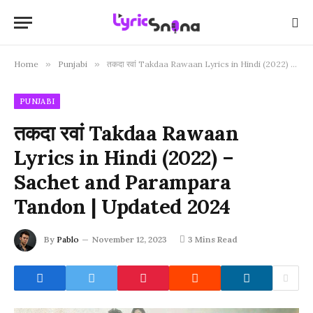
Home
»
Punjabi
»
तकदा रवां Takdaa Rawaan Lyrics in Hindi (2022) – Sachet and Parampara Tandon | Updated 2024
PUNJABI
तकदा रवां Takdaa Rawaan
Lyrics in Hindi (2022) –
Sachet and Parampara
Tandon | Updated 2024
By
Pablo
November 12, 2023
3 Mins Read