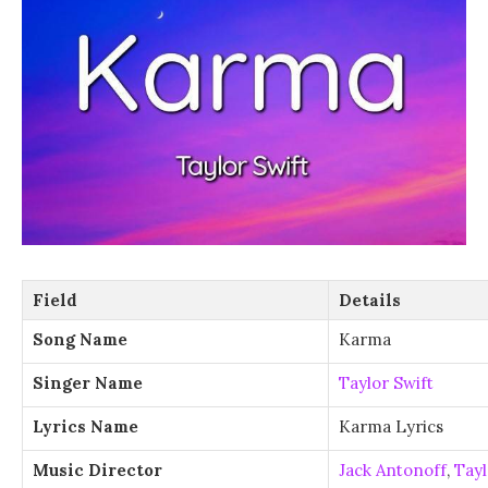
Field
Details
Song Name
Karma
Singer Name
Taylor Swift
Lyrics Name
Karma Lyrics
Music Director
Jack Antonoff
,
Tayl