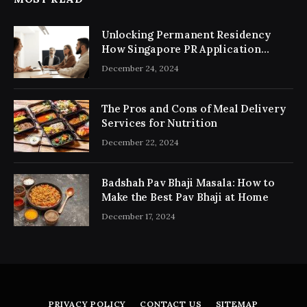
Unlocking Permanent Residency
How Singapore PR Application
Consultancy Simplifies the Process
December 24, 2024
The Pros and Cons of Meal Delivery
Services for Nutrition
December 22, 2024
Badshah Pav Bhaji Masala: How to
Make the Best Pav Bhaji at Home
December 17, 2024
PRIVACY POLICY
CONTACT US
SITEMAP