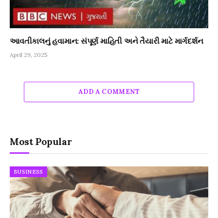
આવતીકાલનું હવામાન: સંપૂર્ણ માહિતી અને તૈયારી માટે માર્ગદર્શન
April 29, 2025
ADD A COMMENT
Most Popular
BUSINESS