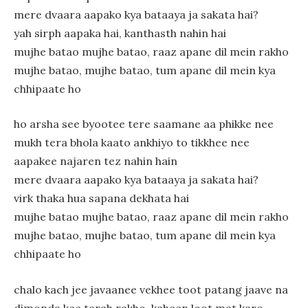
mere dvaara aapako kya bataaya ja sakata hai?
yah sirph aapaka hai, kanthasth nahin hai
mujhe batao mujhe batao, raaz apane dil mein rakho
mujhe batao, mujhe batao, tum apane dil mein kya
chhipaate ho
ho arsha see byootee tere saamane aa phikke nee
mukh tera bhola kaato ankhiyo to tikkhee nee
aapakee najaren tez nahin hain
mere dvaara aapako kya bataaya ja sakata hai?
virk thaka hua sapana dekhata hai
mujhe batao mujhe batao, raaz apane dil mein rakho
mujhe batao, mujhe batao, tum apane dil mein kya
chhipaate ho
chalo kach jee javaanee vekhee toot patang jaave na
dimonda kee tarah rakho, kaheen loot mat karo