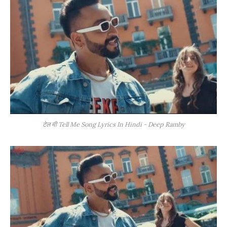
टेल मी Tell Me Song Lyrics In Hindi - Deep Ramby