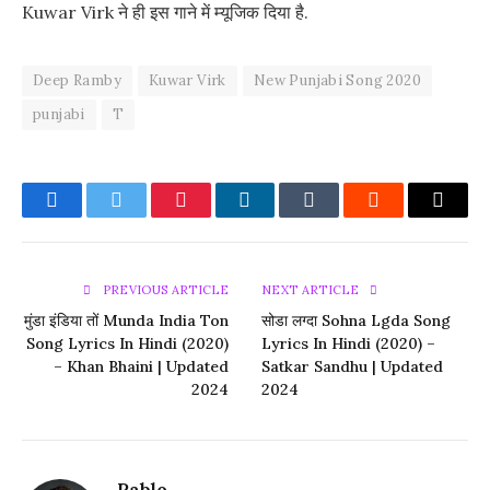
Kuwar Virk ने ही इस गाने में म्यूजिक दिया है.
Deep Ramby
Kuwar Virk
New Punjabi Song 2020
punjabi
T
Facebook
Twitter
Pinterest
LinkedIn
Tumblr
Reddit
Email
PREVIOUS ARTICLE
NEXT ARTICLE
मुंडा इंडिया तों Munda India Ton
सोडा लग्दा Sohna Lgda Song
Song Lyrics In Hindi (2020)
Lyrics In Hindi (2020) –
– Khan Bhaini | Updated
Satkar Sandhu | Updated
2024
2024
Pablo