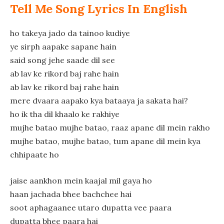
Tell Me Song Lyrics In English
ho takeya jado da tainoo kudiye
ye sirph aapake sapane hain
said song jehe saade dil see
ab lav ke rikord baj rahe hain
ab lav ke rikord baj rahe hain
mere dvaara aapako kya bataaya ja sakata hai?
ho ik tha dil khaalo ke rakhiye
mujhe batao mujhe batao, raaz apane dil mein rakho
mujhe batao, mujhe batao, tum apane dil mein kya
chhipaate ho
jaise aankhon mein kaajal mil gaya ho
haan jachada bhee bachchee hai
soot aphagaanee utaro dupatta vee paara
dupatta bhee paara hai