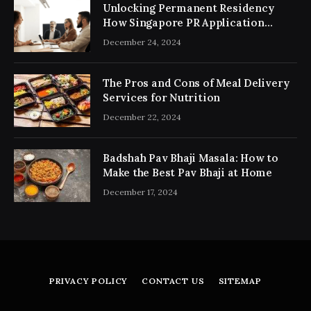
Unlocking Permanent Residency
How Singapore PR Application
Consultancy Simplifies the Process
December 24, 2024
The Pros and Cons of Meal Delivery
Services for Nutrition
December 22, 2024
Badshah Pav Bhaji Masala: How to
Make the Best Pav Bhaji at Home
December 17, 2024
PRIVACY POLICY
CONTACT US
SITEMAP