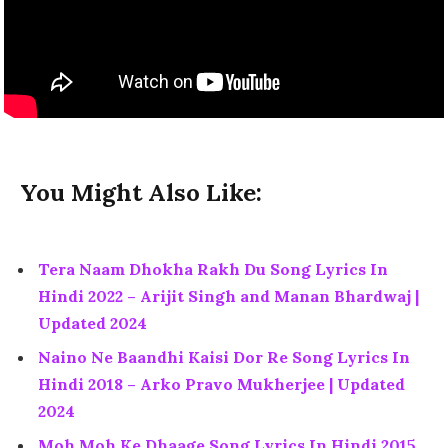
You Might Also Like:
Tera Naam Dhokha Rakh Du Song Lyrics In
Hindi 2022 – Arijit Singh and Manan Bhardwaj |
Updated 2024
Naino Ne Baandhi Kaisi Dor Re Song Lyrics In
Hindi 2018 – Arko Pravo Mukherjee | Updated
2024
Moh Moh Ke Dhaage Song Lyrics In Hindi 2015