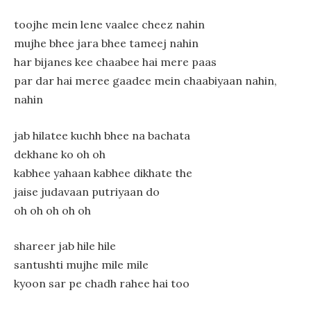
toojhe mein lene vaalee cheez nahin
mujhe bhee jara bhee tameej nahin
har bijanes kee chaabee hai mere paas
par dar hai meree gaadee mein chaabiyaan nahin,
nahin
jab hilatee kuchh bhee na bachata
dekhane ko oh oh
kabhee yahaan kabhee dikhate the
jaise judavaan putriyaan do
oh oh oh oh oh
shareer jab hile hile
santushti mujhe mile mile
kyoon sar pe chadh rahee hai too