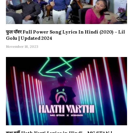
फुल पॉवर Full Power Song Lyrics In Hindi (2020) – Lil
Golu | Updated 2024
November 18, 2023
हाथ वर्ती Hath Varti Lyrics in Hindi – MC STAN |