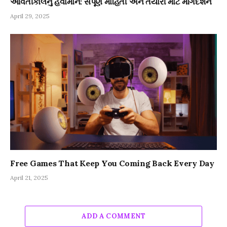
આવતીકાલનું હવામાન: સંપૂર્ણ માહિતી અને તૈયારી માટે માર્ગદર્શન
April 29, 2025
Free Games That Keep You Coming Back Every Day
April 21, 2025
ADD A COMMENT