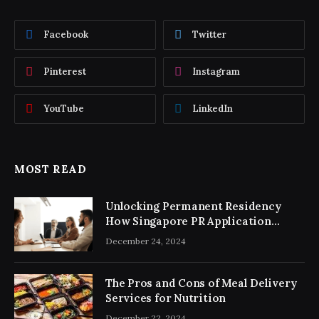
Facebook
Twitter
Pinterest
Instagram
YouTube
LinkedIn
MOST READ
Unlocking Permanent Residency
How Singapore PR Application
Consultancy Simplifies the Process
December 24, 2024
The Pros and Cons of Meal Delivery
Services for Nutrition
December 22, 2024