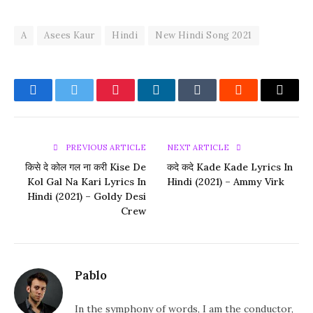
A
Asees Kaur
Hindi
New Hindi Song 2021
Facebook
Twitter
Pinterest
LinkedIn
Tumblr
Reddit
Email
PREVIOUS ARTICLE
NEXT ARTICLE
किसे दे कोल गल ना करी Kise De
कदे कदे Kade Kade Lyrics In
Kol Gal Na Kari Lyrics In
Hindi (2021) – Ammy Virk
Hindi (2021) – Goldy Desi
Crew
Pablo
In the symphony of words, I am the conductor,