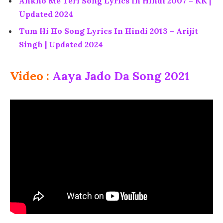
Ankho Me Teri Song Lyrics In Hindi 2007 – KK |
Updated 2024
Tum Hi Ho Song Lyrics In Hindi 2013 – Arijit
Singh | Updated 2024
Video :
Aaya Jado Da Song 2021