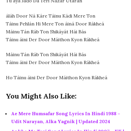
Tu áyá Jádo Dá Teri Názár Utárán
áláh Door Ná Káre Táinu Kádi Mere Ton
Táinu Pehlán Hi Mere Ton áiná Door Rákheá
Máinu Tán Ráb Ton Shikáyát Hái Bás
Táinu áini Der Door Máithon Kyon Rákheá
Máinu Tán Ráb Ton Shikáyát Hái Bás
Táinu áini Der Door Máithon Kyon Rákheá
Ho Táinu áini Der Door Máithon Kyon Rákheá
You Might Also Like:
Ae Mere Humsafar Song Lyrics In Hindi 1988 –
Udit Narayan, Alka Yagnik | Updated 2024