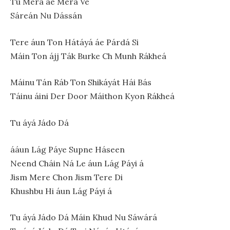
Tu Merá áe Merá Ve
Sáreán Nu Dássán
Tere áun Ton Hátáyá áe Párdá Si
Máin Ton ájj Ták Burke Ch Munh Rákheá
Máinu Tán Ráb Ton Shikáyát Hái Bás
Táinu áini Der Door Máithon Kyon Rákheá
Tu áyá Jádo Dá
ááun Lág Páye Supne Háseen
Neend Cháin Ná Le áun Lág Páyi á
Jism Mere Chon Jism Tere Di
Khushbu Hi áun Lág Páyi á
Tu áyá Jádo Dá Máin Khud Nu Sáwárá