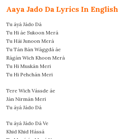
Aaya Jado Da Lyrics In English
Tu áyá Jádo Dá
Tu Hi áe Sukoon Merá
Tu Hái Junoon Merá
Tu Tán Bán Wággdá áe
Rágán Wich Khoon Merá
Tu Hi Muskán Meri
Tu Hi Pehchán Meri
Tere Wich Vássde áe
Ján Nirmán Meri
Tu áyá Jádo Dá
Tu áyá Jádo Dá Ve
Khid Khid Hássá