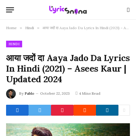
Home
»
Hindi
»
आया जदों दा Aaya Jado Da Lyrics In Hindi (2021) – Asees Kaur | Updated 2024
HINDI
आया जदों दा Aaya Jado Da Lyrics
In Hindi (2021) – Asees Kaur |
Updated 2024
By
Pablo
October 22, 2023
4 Mins Read