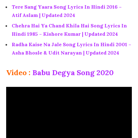
Tere Sang Yaara Song Lyrics In Hindi 2016 –
Atif Aslam | Updated 2024
Chehra Hai Ya Chand Khila Hai Song Lyrics In
Hindi 1985 – Kishore Kumar | Updated 2024
Radha Kaise Na Jale Song Lyrics In Hindi 2001 –
Asha Bhosle & Udit Narayan | Updated 2024
Video :
Babu Degya Song 2020