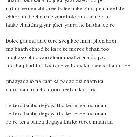
phaint baunsara ne pher yaar aaye rod pe
sutharee see chhoree bolee aake ghar pe chhod de
chhod de bechaaree yaar bole raat kaalee se
laake chautha giyar pher yaara ne baitha lee re
bolee gaama aale tere sveg kee main phen hoon
ma haath chhod ke kare se meree behan too
mujhako bhee vain shain maalta pila do jee
makha phuddoo kaatane ye hamako bhee sikha do jee
phaayada lo na raat ka padae ola haath ka
shor main macha doon peetan karo na
re tera baabu degaya tha ke teree maan aa
re tera baabu degaya tha ke teree maan aa
re re tera baabu degaya tha ke teree maan aa