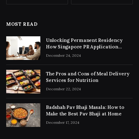
MOST READ
Unlocking Permanent Residency
How Singapore PR Application
Consultancy Simplifies the Process
December 24, 2024
The Pros and Cons of Meal Delivery
Services for Nutrition
December 22, 2024
Badshah Pav Bhaji Masala: How to
Make the Best Pav Bhaji at Home
December 17, 2024