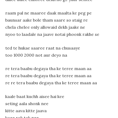
raam pal ne maaree daak maalta ke peg pe
baunsar aake bole tham saare so staig re
chela chelee only allowaid dekh jaake ne
nyoo to laadale na jaave notai phoonk rakhe se
ted te hukae saaree raat na chusaaye
too 1000 2000 not aur deyo na
re tera baabu degaya tha ke teree maan aa
re tera baabu degaya tha ke teree maan aa
re re tera baabu degaya tha ke teree maan aa
kaale baat kuchh aisee hai kee
seting aala shonk nee
kitte aava kitte jaava
koee rok tok nee