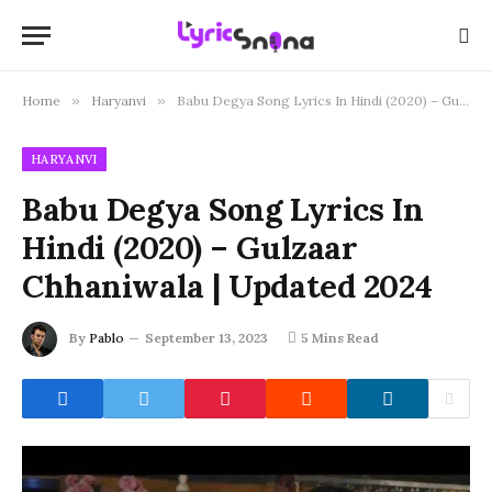
Home
»
Haryanvi
»
Babu Degya Song Lyrics In Hindi (2020) – Gulzaar Chhaniwala | Updated 2024
HARYANVI
Babu Degya Song Lyrics In
Hindi (2020) – Gulzaar
Chhaniwala | Updated 2024
By
Pablo
September 13, 2023
5 Mins Read