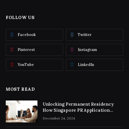
FOLLOW US
Facebook
Twitter
Pinterest
Instagram
YouTube
LinkedIn
MOST READ
Unlocking Permanent Residency
How Singapore PR Application
Consultancy Simplifies the Process
December 24, 2024