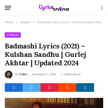
Home
»
Punjabi
»
Badmashi Lyrics (2021) – Kulshan Sandhu | Gurlej Akhtar | Updated 2024
PUNJABI
Badmashi Lyrics (2021) –
Kulshan Sandhu | Gurlej
Akhtar | Updated 2024
By
Pablo
November 1, 2023
6 Mins Read