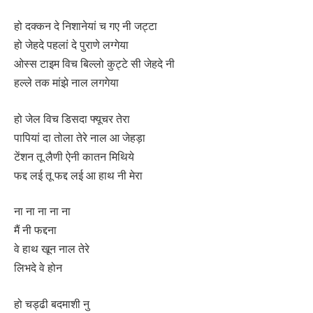
हो दक्कन दे निशानेयां च गए नी जट्टा
हो जेहदे पहलां दे पुराणे लग्गेया
ओस्स टाइम विच बिल्लो कुट्टे सी जेहदे नी
हल्ले तक मांझे नाल लगगेया
हो जेल विच डिसदा फ्यूचर तेरा
पापियां दा तोला तेरे नाल आ जेहड़ा
टेंशन तू लैणी ऐनी कातन मिथिये
फद्द लई तू फद्द लई आ हाथ नी मेरा
ना ना ना ना ना
मैं नी फद्दना
वे हाथ खून नाल तेरे
लिभदे वे होन
हो चड्ढी बदमाशी नु