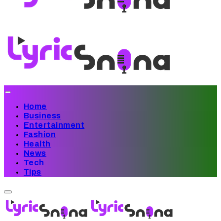
Home
Business
Entertainment
Fashion
Health
News
Tech
Tips