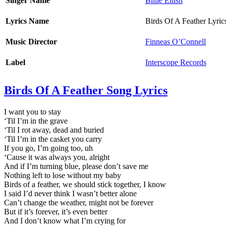
Singer Name
Billie Eilish
Lyrics Name
Birds Of A Feather Lyric
Music Director
Finneas O’Connell
Label
Interscope Records
Birds Of A Feather Song Lyrics
I want you to stay
‘Til I’m in the grave
‘Til I rot away, dead and buried
‘Til I’m in the casket you carry
If you go, I’m going too, uh
‘Cause it was always you, alright
And if I’m turning blue, please don’t save me
Nothing left to lose without my baby
Birds of a feather, we should stick together, I know
I said I’d never think I wasn’t better alone
Can’t change the weather, might not be forever
But if it’s forever, it’s even better
And I don’t know what I’m crying for