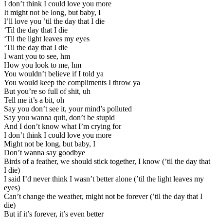
I don’t think I could love you more
It might not be long, but baby, I
I’ll love you ’til the day that I die
‘Til the day that I die
‘Til the light leaves my eyes
‘Til the day that I die
I want you to see, hm
How you look to me, hm
You wouldn’t believe if I told ya
You would keep the compliments I throw ya
But you’re so full of shit, uh
Tell me it’s a bit, oh
Say you don’t see it, your mind’s polluted
Say you wanna quit, don’t be stupid
And I don’t know what I’m crying for
I don’t think I could love you more
Might not be long, but baby, I
Don’t wanna say goodbye
Birds of a feather, we should stick together, I know (’til the day that
I die)
I said I’d never think I wasn’t better alone (’til the light leaves my
eyes)
Can’t change the weather, might not be forever (’til the day that I
die)
But if it’s forever, it’s even better