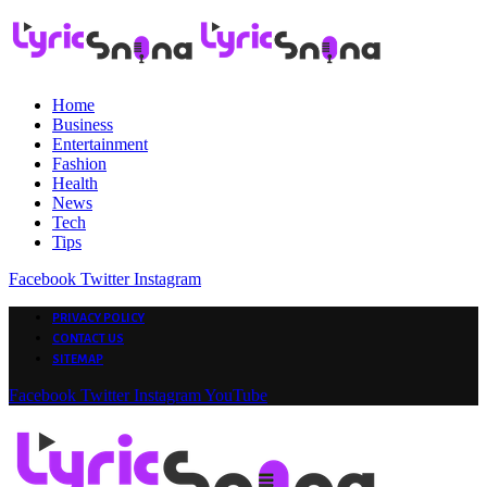
Home
Business
Entertainment
Fashion
Health
News
Tech
Tips
Facebook
Twitter
Instagram
PRIVACY POLICY
CONTACT US
SITEMAP
Facebook
Twitter
Instagram
YouTube