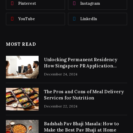
Pinterest
Instagram
YouTube
LinkedIn
MOST READ
Unlocking Permanent Residency
How Singapore PR Application
Consultancy Simplifies the Process
December 24, 2024
The Pros and Cons of Meal Delivery
Services for Nutrition
December 22, 2024
Badshah Pav Bhaji Masala: How to
Make the Best Pav Bhaji at Home