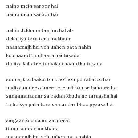
naino mein saroor hai
naino mein saroor hai
nahin dekhana taaj mehal ab
dekh liya tera tera mukhada
naasamajh hai voh unhen pata nahin
ke chaand tumhaara hai tukada
duniya kahatee tumako chaand ka tukada
sooraj kee laalee tere hothon pe rahatee hai
nadiyaan deevaanee tere ashkon se bahatee hai
sangamaramar sa badan khuda ne taraasha hai
tujhe kya pata tera samandar bhee pyaasa hai
singaar kee nahin zaroorat
itana sundar mukhada
naasamajh hai voh unhen pata nahin