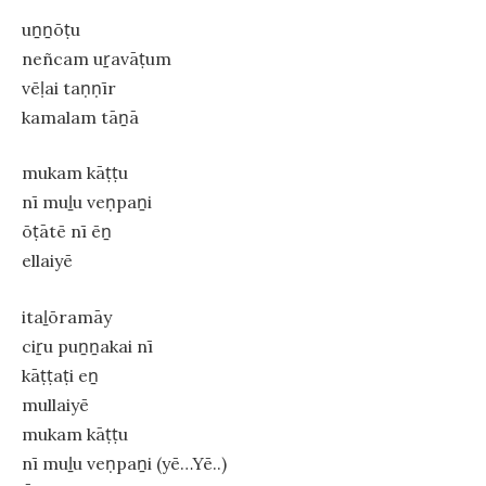
uṉṉōṭu
neñcam uṟavāṭum
vēḷai taṇṇīr
kamalam tāṉā
mukam kāṭṭu
nī muḻu veṇpaṉi
ōṭātē nī ēṉ
ellaiyē
itaḻōramāy
ciṟu puṉṉakai nī
kāṭṭaṭi eṉ
mullaiyē
mukam kāṭṭu
nī muḻu veṇpaṉi (yē…Yē..)