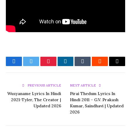
Facebook
Twitter
Pinterest
LinkedIn
Tumblr
Reddit
Email
PREVIOUS ARTICLE
NEXT ARTICLE
Wusyaname Lyrics In Hindi
Pirai Thedum Lyrics In
2021-Tyler, The Creator |
Hindi 2011 – G.V. Prakash
Updated 2026
Kumar, Saindhavi | Updated
2026