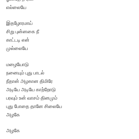
எல்லையே
இதழோரமாய்
சிறு புன்னகை நீ
காட்டடி என்
முல்லையே
மழையோடு
நனையும் புது பாடல்
நீதான் அழகான திமிரே
அடியே அடியே காற்றோடு
பரவும் உன் வாசம் தினமும்
புது போதை தானே சிலையே
அழகே
அழகே