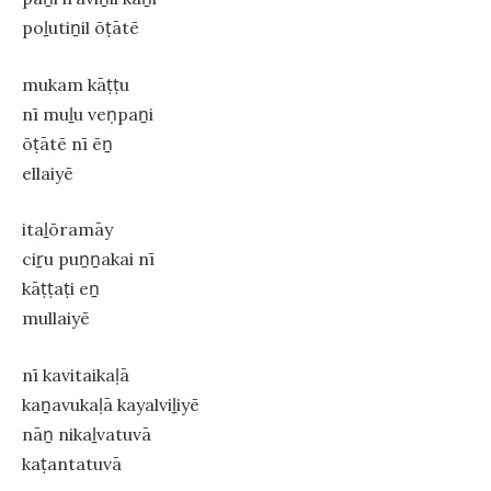
poḻutiṉil ōṭātē
mukam kāṭṭu
nī muḻu veṇpaṉi
ōṭātē nī ēṉ
ellaiyē
itaḻōramāy
ciṟu puṉṉakai nī
kāṭṭaṭi eṉ
mullaiyē
nī kavitaikaḷā
kaṉavukaḷā kayalviḻiyē
nāṉ nikaḻvatuvā
kaṭantatuvā