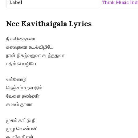
Label
Think Music Ind
Nee Kavithaigala Lyrics
நீ கவிதைகளா
கனவுகளா கயல்விழியே
நான் நிகழ்வதுவா கடந்ததுவா
பதில் மொழியே
உன்னோடு
நெஞ்சம் உறவாடும்
வேளை தண்ணீர்
கமலம் தானா
முகம் காட்டு நீ
முழு வெண்பனி
ஓடாதே நீ ஏன்