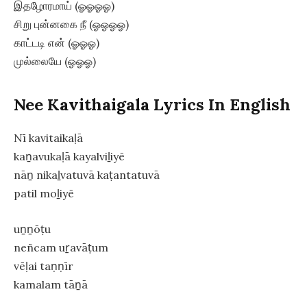
இதழோரமாய் (ஓஓஓஓ)
சிறு புன்னகை நீ (ஓஓஓஓ)
காட்டடி என் (ஓஓஓ)
முல்லையே (ஓஓஓ)
Nee Kavithaigala Lyrics In English
Nī kavitaikaḷā
kaṉavukaḷā kayalviḻiyē
nāṉ nikaḻvatuvā kaṭantatuvā
patil moḻiyē
uṉṉōṭu
neñcam uṟavāṭum
vēḷai taṇṇīr
kamalam tāṉā