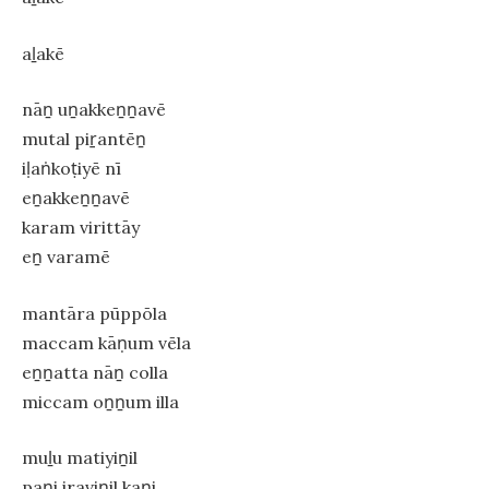
aḻakē
nāṉ uṉakkeṉṉavē
mutal piṟantēṉ
iḷaṅkoṭiyē nī
eṉakkeṉṉavē
karam virittāy
eṉ varamē
mantāra pūppōla
maccam kāṇum vēla
eṉṉatta nāṉ colla
miccam oṉṉum illa
muḻu matiyiṉil
paṉi iraviṉil kaṉi