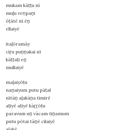
mukam kāṭṭu nī
muḻu veṇpaṉi
ōṭātē nī ēṉ
ellaiyē
itaḻōramāy
ciṟu puṉṉakai nī
kāṭṭaṭi eṉ
mullaiyē
maḻaiyōṭu
naṉaiyum putu pāṭal
nītāṉ aḻakāṉa timirē
aṭiyē aṭiyē kāṟṟōṭu
paravum uṉ vācam tiṉamum
putu pōtai tāṉē cilaiyē
aḻakē