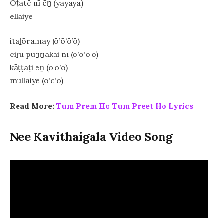
Ōṭātē nī ēṉ (yayaya)
ellaiyē
itaḻōramāy (ō’ō’ō’ō)
ciṟu puṉṉakai nī (ō’ō’ō’ō)
kāṭṭaṭi eṉ (ō’ō’ō)
mullaiyē (ō’ō’ō)
Read More:
Tum Prem Ho Tum Preet Ho Lyrics
Nee Kavithaigala Video Song