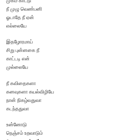
முகம் காட்டு
நீ முழு வெண்பனி
ஓடாதே நீ ஏன்
எல்லையே
இதழோரமாய்
சிறு புன்னகை நீ
காட்டடி என்
முல்லையே
நீ கவிதைகளா
கனவுகளா கயல்விழியே
நான் நிகழ்வதுவா
கடந்ததுவா
உன்னோடு
நெஞ்சம் உறவாடும்