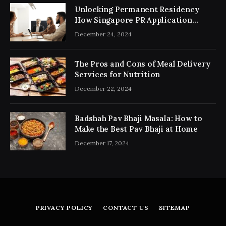
Unlocking Permanent Residency
How Singapore PR Application
Consultancy Simplifies the Process
December 24, 2024
The Pros and Cons of Meal Delivery
Services for Nutrition
December 22, 2024
Badshah Pav Bhaji Masala: How to
Make the Best Pav Bhaji at Home
December 17, 2024
PRIVACY POLICY
CONTACT US
SITEMAP