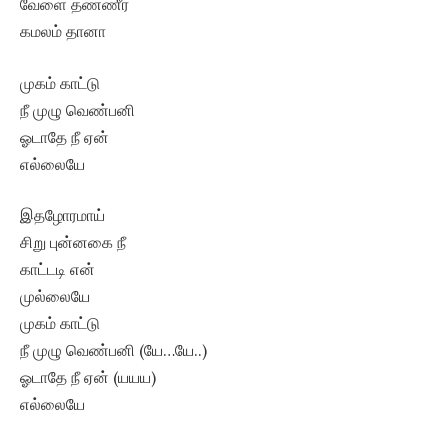
வேளை தண்ணீர்
கமலம் தானா
முகம் காட்டு
நீ முழு வெண்பனி
ஓடாதே நீ ஏன்
எல்லையே
இதழோரமாய்
சிறு புன்னகை நீ
காட்டடி என்
முல்லையே
முகம் காட்டு
நீ முழு வெண்பனி (யே…யே..)
ஓடாதே நீ ஏன் (யயய)
எல்லையே