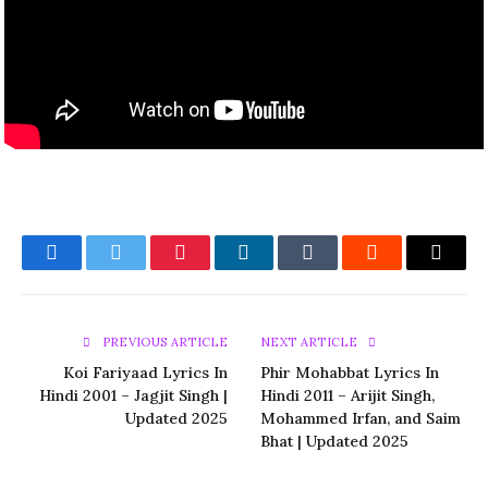
Facebook
Twitter
Pinterest
LinkedIn
Tumblr
Reddit
Email
PREVIOUS ARTICLE
NEXT ARTICLE
Koi Fariyaad Lyrics In
Phir Mohabbat Lyrics In
Hindi 2001 – Jagjit Singh |
Hindi 2011 – Arijit Singh,
Updated 2025
Mohammed Irfan, and Saim
Bhat | Updated 2025