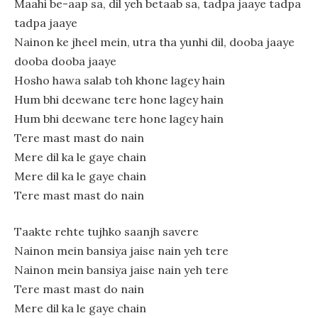
Maahi be-aap sa, dil yeh betaab sa, tadpa jaaye tadpa
tadpa jaaye
Nainon ke jheel mein, utra tha yunhi dil, dooba jaaye
dooba dooba jaaye
Hosho hawa salab toh khone lagey hain
Hum bhi deewane tere hone lagey hain
Hum bhi deewane tere hone lagey hain
Tere mast mast do nain
Mere dil ka le gaye chain
Mere dil ka le gaye chain
Tere mast mast do nain
Taakte rehte tujhko saanjh savere
Nainon mein bansiya jaise nain yeh tere
Nainon mein bansiya jaise nain yeh tere
Tere mast mast do nain
Mere dil ka le gaye chain