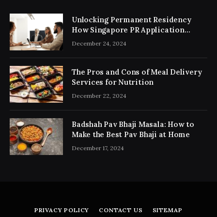
Unlocking Permanent Residency
How Singapore PR Application
Consultancy Simplifies the Process
December 24, 2024
The Pros and Cons of Meal Delivery
Services for Nutrition
December 22, 2024
Badshah Pav Bhaji Masala: How to
Make the Best Pav Bhaji at Home
December 17, 2024
PRIVACY POLICY
CONTACT US
SITEMAP