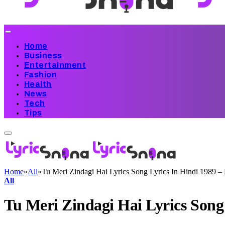
Home
Business
Entertainment
Fashion
Health
News
Tech
Tips
Home
»
All
»
Tu Meri Zindagi Hai Lyrics Song Lyrics In Hindi 1989 
All
Tu Meri Zindagi Hai Lyrics Song