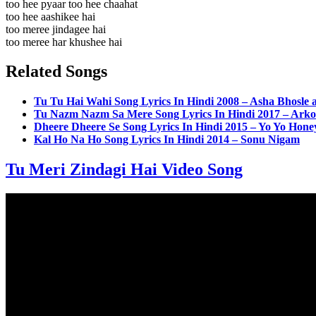
too hee pyaar too hee chaahat
too hee aashikee hai
too meree jindagee hai
too meree har khushee hai
Related Songs
Tu Tu Hai Wahi Song Lyrics In Hindi 2008 – Asha Bhosle
Tu Nazm Nazm Sa Mere Song Lyrics In Hindi 2017 – Ark
Dheere Dheere Se Song Lyrics In Hindi 2015 – Yo Yo Hone
Kal Ho Na Ho Song Lyrics In Hindi 2014 – Sonu Nigam
Tu Meri Zindagi Hai Video Song