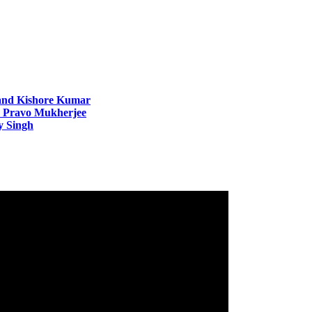
 and Kishore Kumar
o Pravo Mukherjee
y Singh